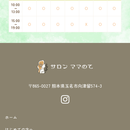
10:00
O
O
O
O
O
O
O
～
13:00
15:00
O
O
O
O
X
O
O
～
19:00
〒865-0027
熊本県玉名市向津留574-3
ホーム
はじめての方へ