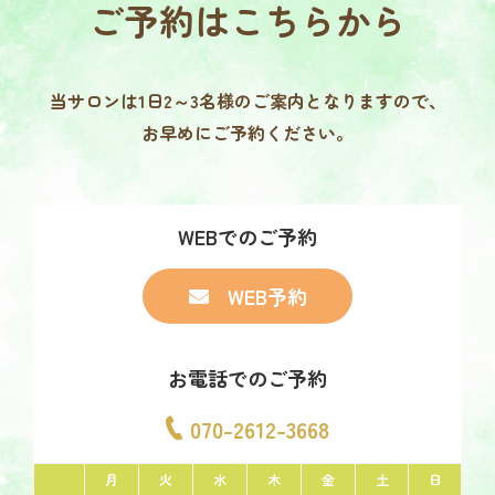
ご予約は
こちらから
当サロンは1日2～3名様の
ご案内となりますので、
お早めにご予約ください。
WEBでのご予約
WEB予約
お電話でのご予約
070-2612-3668
月
火
水
木
金
土
日