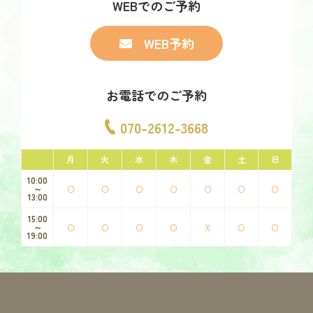
WEBでのご予約
WEB予約
お電話でのご予約
070-2612-3668
月
火
水
木
金
土
日
10:00
O
O
O
O
O
O
O
～
13:00
15:00
O
O
O
O
X
O
O
～
19:00