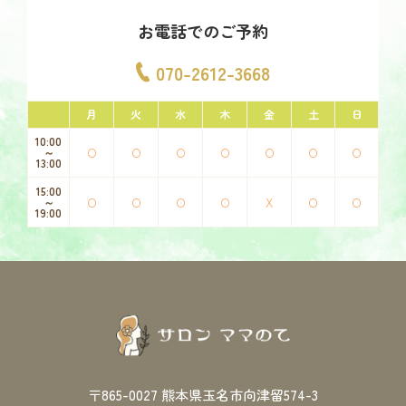
お電話でのご予約
070-2612-3668
月
火
水
木
金
土
日
10:00
O
O
O
O
O
O
O
～
13:00
15:00
O
O
O
O
X
O
O
～
19:00
〒865-0027
熊本県玉名市向津留574-3