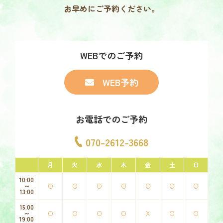
お早めにご予約ください。
WEBでのご予約
WEB予約
お電話でのご予約
070-2612-3668
月
火
水
木
金
土
日
10:00
O
O
O
O
O
O
O
～
13:00
15:00
O
O
O
O
X
O
O
～
19:00